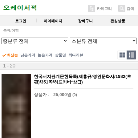
카테고리
검색
로그인
마이페이지
장바구니
관심상품
총류/어학
최신순
낮은가격
높은가격
상품명
최다리뷰
1 - 20
한국서지관계문헌목록(제홍규/경인문화사/1982(초
판)/351쪽/하드커버*상급)
상품가 :
25,000원
(0)