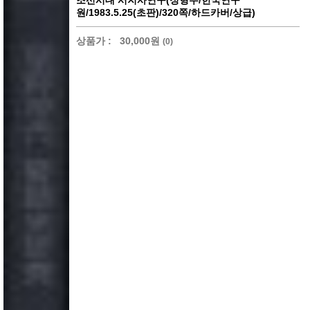
조선시대 서지사연구(정형우/한국연구
원/1983.5.25(초판)/320쪽/하드카버/상급)
상품가 :
30,000원
(0)