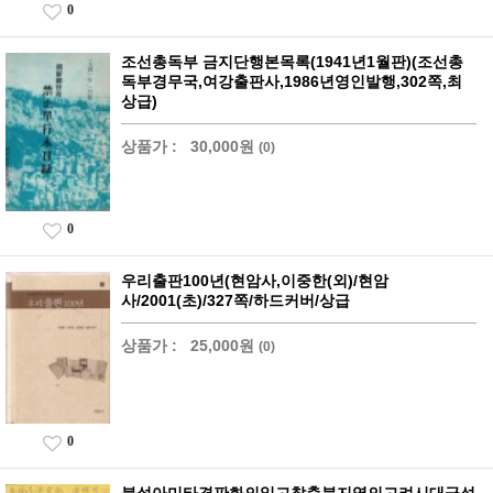
0
조선총독부 금지단행본목록(1941년1월판)(조선총
독부경무국,여강출판사,1986년영인발행,302쪽,최
상급)
상품가 :
30,000원
(0)
0
우리출판100년(현암사,이중한(외)/현암
사/2001(초)/327쪽/하드커버/상급
상품가 :
25,000원
(0)
0