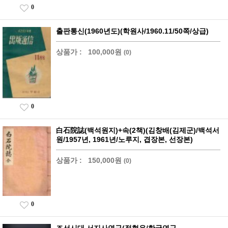
0
출판통신(1960년도)(학원사/1960.11/50쪽/상급)
상품가 :
100,000원
(0)
0
白石院誌(백석원지)+속(2책)(김창배(김제군)/백석서
원/1957년, 1961년/노루지, 겹장본, 선장본)
상품가 :
150,000원
(0)
0