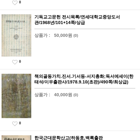
0
기독교고문헌 전시목록/연세대학교중앙도서
관/1968년/101+14쪽/상급
상품가 :
50,000원
(0)
0
책의골동가치.진서.기서등-서지총화;독서에세이(한
태석/이우출판사/1978.9.10(초판)/490쪽/최상급)
상품가 :
40,000원
(0)
0
한국근대문학산고(하동호,백록출판