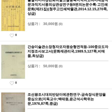
불설아미타경판화의일고찰충북지역의고려시대금석
문과직지서풍의상관성연구등9편의논문수록-고인쇄
문화(제21집)(청주고인쇄박물관,2014.12.15,270쪽,
상급)
상품가 :
30,000원
(0)
0
간송미술관소장청자모자원숭형연적등-100중요도자
지정조사보고서(문화재관리국,1989.5,127쪽,비매
품,최상급)
상품가 :
50,000원
(0)
0
조선왕조시대의반닫이에관한연구-금속장식문양을
중심으로(지독교수;백태원,윤근석사학위논
문,1976,87쪽,중급)