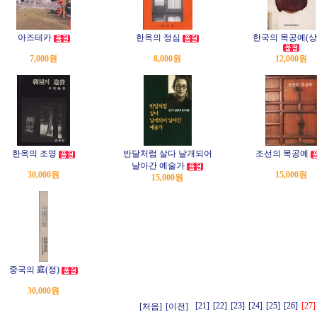
아즈테카
한옥의 정심
한국의 목공예(상
7,000원
8,000원
12,000원
한옥의 조영
반달처럼 살다 날개되어
조선의 목공예
날아간 예술가
30,000원
15,000원
15,000원
중국의 庭(정)
30,000원
[21]
[22]
[23]
[24]
[25]
[26]
[27]
[처음]
[이전]