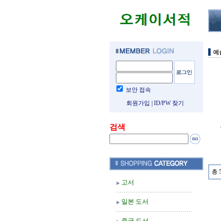
예
보안 접속
회원가입
|
ID/PW 찾기
검색
총 
고서
일본 도서
중국 도서