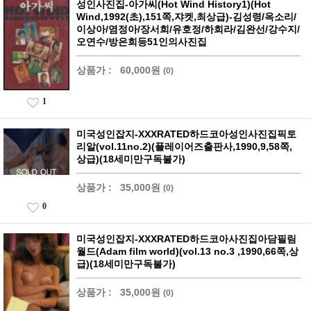
성인사진집-아가씨(Hot Wind History1)(Hot
Wind,1992(초),151쪽,쟈켓,최상급)-김성령/옥소리/
이상아/염정아/장서희/유호정/하희라/김완선/강수지/
오연수/방은희등51인의사진집
상품가 :
60,000원
(0)
1
미국성인잡지-XXXRATED하드코아성인사진집픽토
리알(vol.11no.2)(플레이어즈출판사,1990,9,58쪽,
상급)(18세미만구독불가)
상품가 :
35,000원
(0)
0
미국성인잡지-XXXRATED하드코아사진집아담필림
월드(Adam film world)(vol.13 no.3 ,1990,66쪽,상
급)(18세미만구독불가)
상품가 :
35,000원
(0)