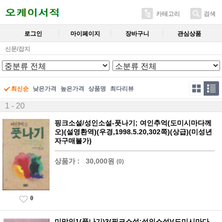
카테고리
검색
로그인
마이페이지
장바구니
관심상품
신문/잡지
최신순
낮은가격
높은가격
상품명
최다리뷰
1 - 20
핑크소설/성인소설-풋나기; 여인추억(도미시마다께
오)(설영환역)(우경,1998.5.20,302쪽)(상급)(미성년
자구매불가)
상품가 :
30,000원
(0)
0
미망인1(풋나기)3(핑크소설;성인소설)(도미시마다