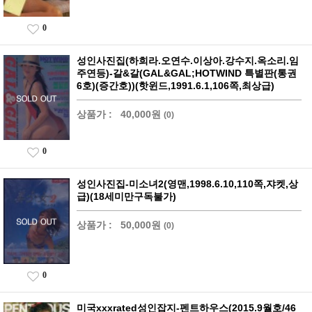
0
성인사진집(하희라.오연수.이상아.강수지.옥소리.임
주연등)-갈&갈(GAL&GAL;HOTWIND 특별판(통권
6호)(증간호))(핫윈드,1991.6.1,106쪽,최상급)
상품가 :
40,000원
(0)
0
성인사진집-미소녀2(영맨,1998.6.10,110쪽,쟈켓,상
급)(18세미만구독불가)
상품가 :
50,000원
(0)
0
미국xxxrated성인잡지-펜트하우스(2015.9월호/46