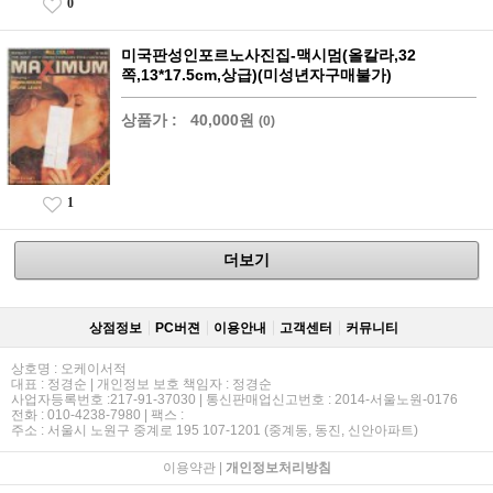
0
미국판성인포르노사진집-맥시멈(올칼라,32
쪽,13*17.5cm,상급)(미성년자구매불가)
상품가 :
40,000원
(0)
1
더보기
상점정보
PC버젼
이용안내
고객센터
커뮤니티
상호명 : 오케이서적
대표 : 정경순 | 개인정보 보호 책임자 : 정경순
사업자등록번호 :217-91-37030 | 통신판매업신고번호 : 2014-서울노원-0176
전화 : 010-4238-7980 | 팩스 :
주소 : 서울시 노원구 중계로 195 107-1201 (중계동, 동진, 신안아파트)
이용약관
|
개인정보처리방침