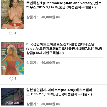
주년특집호)(Penthouse ;46th anniversary)(펜트
하우스,2015.9,142쪽,중급)(미성년자구매불가)
상품가 :
40,000원
(0)
0
미국성인하드코아포르노잡지-클럽인터내쇼날
(club;누드전지포함)(피오나출판사,1987.6,84쪽,중
상급)(18세미만구독불가)
상품가 :
40,000원
(0)
0
일본성인잡지-더베스트(no.129)(베스트셀러
즈,1995.2.1,190쪽,상급)(미성년자구매불가)
상품가 :
30,000원
(0)