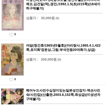
께오,김건일(역),경안,/1992.1.5(초)/215쪽)(18세이
하구매불가)
상품가 :
30,000원
(0)
0
야담(창간호/1965년5월호)(아리랑사,1965.4.1,422
쪽,표지화'장운상,그림;부석언등20여화가,상급)
상품가 :
200,000원
(0)
0
헤어누드사진수십장이있는일본성인잡지-액션사진
숙/사진집)(산출판,2003.6,152쪽,최상급)(미성년자
구매불가)