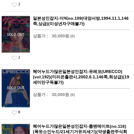
2
일본성인잡지-더빅no.109(대양서방,1994.11.1,146
쪽,상급)(미성년자구매불가)
상품가 :
30,000원
(0)
2
헤어누드가많은일본성인잡지-유레코(URECCO)
(vol.192)(미리온출판사,2002.6.1,146쪽,최상급)(19
세미만구독불가)
상품가 :
30,000원
(0)
0
헤어누드가많은일본성인잡지-톱텐메이트(no.116)
(폭유소인누드/21세기거유의세기)(약생출판주식회