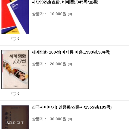
사/1992년(초판, 비매품)/345쪽*보통)
상품가 :
10,000원
(0)
0
세계명화 100선(이세룡,예음,1993년,304쪽)
상품가 :
20,000원
(0)
0
신극사이야기( 안종화/진문사/1955년/185쪽)
상품가 :
30,000원
(0)