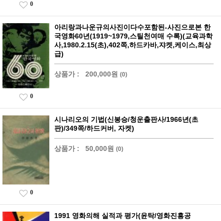
0
아리랑과나운규의사진이다수포함된-사진으로본 한
국영화60년(1919~1979,스틸천여매 수록)(교육과학
사,1980.2.15(초),402쪽,하드카바,쟈켓,케이스,최상
급)
상품가 :
200,000원
(0)
0
시나리오의 기법(신봉승/청운출판사/1966년(초
판)/349쪽/하드커버, 자켓)
상품가 :
50,000원
(0)
0
1991 영화의해 실적과 평가(윤탁/영화진흥공