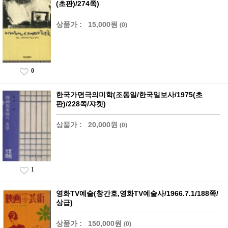
(초판)/274쪽)
상품가 :
15,000원
(0)
0
한국가면극의미학(조동일/한국일보사/1975(초
판)/228쪽/쟈켓)
상품가 :
20,000원
(0)
1
영화TV예술(창간호,영화TV예술사/1966.7.1/188쪽/
상급)
상품가 :
150,000원
(0)