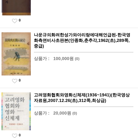
0
나운규의화려한성가와아리랑에대해언급된-한국영
화측면비사초판본(안종화,춘추각,1962(초),289쪽,
중급)
상품가 :
100,000원
(0)
0
고려영화협회와영화신체제(1936~1941)(한국영상
자료원,2007.12.26(초),312쪽,최상급)
상품가 :
20,000원
(0)
0