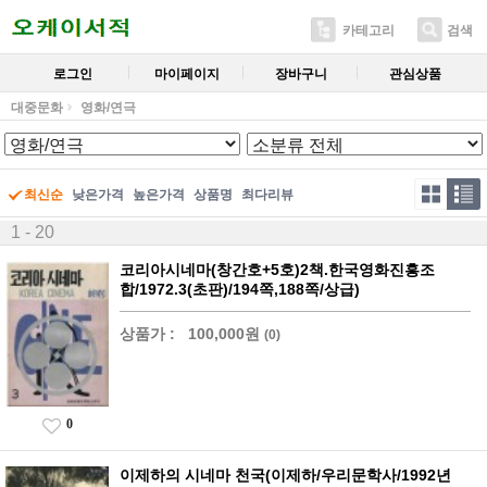
카테고리
검색
로그인
마이페이지
장바구니
관심상품
대중문화
영화/연극
최신순
낮은가격
높은가격
상품명
최다리뷰
1 - 20
코리아시네마(창간호+5호)2책.한국영화진흥조
합/1972.3(초판)/194쪽,188쪽/상급)
상품가 :
100,000원
(0)
0
이제하의 시네마 천국(이제하/우리문학사/1992년