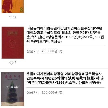
0
나운규의아리랑등일제강점기영화스틸수십매/50년
대여화광고수십장포함-최초의 한국연예대감/윤봉
춘,유치진(편)/성영문화사/1962년(초)/531쪽(스크랩
48쪽)/하드카버/최상급)
상품가 :
200,000원
(0)
0
우름바다가된아리랑공영,아리랑공영과광주학생사
건등수록-세세년년(-韓國의 演劇 秘藏의 話題- 朴 珍
(박 진) (경화출판사/1966년,초판 / 하드커버/중급)
상품가 :
100,000원
(0)