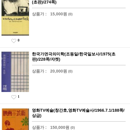
(초판)/274쪽)
상품가 :
15,000원
(0)
0
한국가면극의미학(조동일/한국일보사/1975(초
판)/228쪽/쟈켓)
상품가 :
20,000원
(0)
1
영화TV예술(창간호,영화TV예술사/1966.7.1/188쪽/
상급)
상품가 :
150,000원
(0)