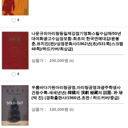
0
나운규의아리랑등일제강점기영화스틸수십매/50년
대여화광고수십장포함-최초의 한국연예대감/윤봉
춘,유치진(편)/성영문화사/1962년(초)/531쪽(스크랩
48쪽)/하드카버/최상급)
상품가 :
200,000원
(0)
0
우름바다가된아리랑공영,아리랑공영과광주학생사
건등수록-세세년년(-韓國의 演劇 秘藏의 話題- 朴 珍
(박 진) (경화출판사/1966년,초판 / 하드커버/중급)
상품가 :
100,000원
(0)