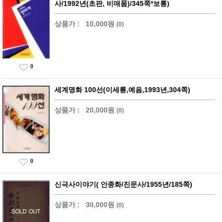
사/1992년(초판, 비매품)/345쪽*보통)
상품가 :
10,000원
(0)
0
세계명화 100선(이세룡,예음,1993년,304쪽)
상품가 :
20,000원
(0)
0
신극사이야기( 안종화/진문사/1955년/185쪽)
상품가 :
30,000원
(0)