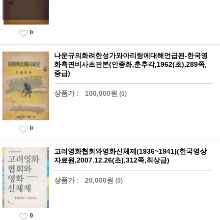
0
나운규의화려한성가와아리랑에대해언급된-한국영
화측면비사초판본(안종화,춘추각,1962(초),289쪽,
중급)
상품가 :
100,000원
(0)
0
고려영화협회와영화신체제(1936~1941)(한국영상
자료원,2007.12.26(초),312쪽,최상급)
상품가 :
20,000원
(0)
0