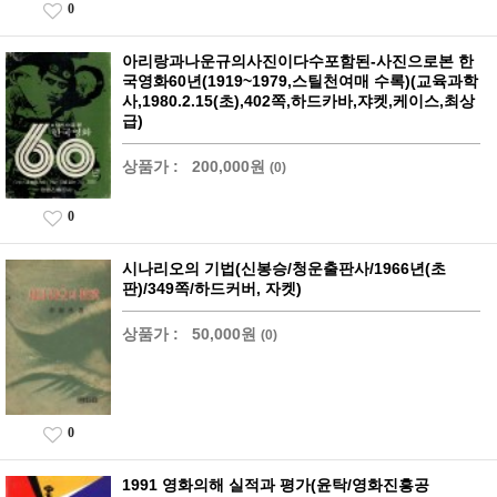
0
아리랑과나운규의사진이다수포함된-사진으로본 한
국영화60년(1919~1979,스틸천여매 수록)(교육과학
사,1980.2.15(초),402쪽,하드카바,쟈켓,케이스,최상
급)
상품가 :
200,000원
(0)
0
시나리오의 기법(신봉승/청운출판사/1966년(초
판)/349쪽/하드커버, 자켓)
상품가 :
50,000원
(0)
0
1991 영화의해 실적과 평가(윤탁/영화진흥공