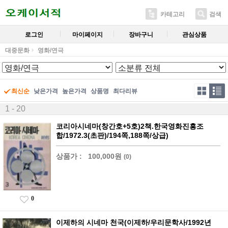
카테고리
검색
로그인
마이페이지
장바구니
관심상품
대중문화
영화/연극
최신순
낮은가격
높은가격
상품명
최다리뷰
1 - 20
코리아시네마(창간호+5호)2책.한국영화진흥조
합/1972.3(초판)/194쪽,188쪽/상급)
상품가 :
100,000원
(0)
0
이제하의 시네마 천국(이제하/우리문학사/1992년