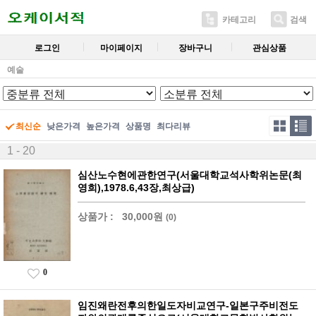
카테고리
검색
로그인
마이페이지
장바구니
관심상품
예술
최신순
낮은가격
높은가격
상품명
최다리뷰
1 - 20
심산노수현에관한연구(서울대학교석사학위논문(최
영희),1978.6,43장,최상급)
상품가 :
30,000원
(0)
0
임진왜란전후의한일도자비교연구-일본구주비전도