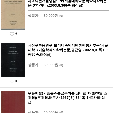
자와의관걔를중심으로(서울대학교문학박사학위논
문(혼다마비),2003.8,366쪽,최상급)
상품가 :
30,000원
(0)
0
서산구본웅연구-모더니즘에기반한전통의추구(서울
대학교미술학석사학위논문,권근영,2002.8,91쪽+그
림85종,최상급)
상품가 :
30,000원
(0)
0
무용예술(기증본->손금옥혜존 정미년 12월28일 조
원경)(조원경,해문사,1967(초),364쪽,하드카바,상
급)
상품가 :
40,000원
(0)