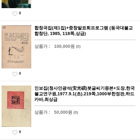
0
합창곡집(제1집)+중창발표회프로그램 (동국대불교
합창단, 1985, 118쪽,상급)
상품가 :
100,000원
(0)
0
인보집(청사안광석(安光碩)붓글씨기증본+도장,한국
불교연구원,1977.9.1(초).219쪽,1000부한정판,하드
카바,최상급
상품가 :
50,000원
(0)
0