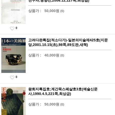
연구자;송향선,2006.12,127쪽,최상급)
상품가 :
50,000원
(0)
0
고려다완특집(적소다가)-일본의미술제425호(지문
당,2001.10.15(초),98쪽,89도판,새책)
상품가 :
40,000원
(0)
0
왕희지특집호;계간묵스페샬호3호(예술신문
사,1990.4.5,221쪽,최상급)
상품가 :
50,000원
(0)