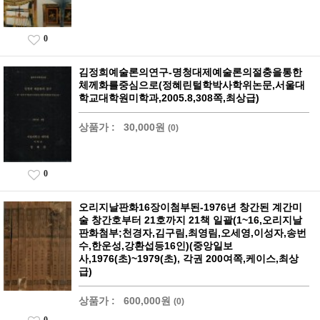
0
김정희예술론의연구-명청대제예술론의절충을통한
체께화를중심으로(정혜린털학박사학위논문,서울대
학교대학원미학과,2005.8,308쪽,최상급)
상품가 :
30,000원
(0)
0
오리지날판화16장이첨부된-1976년 창간된 계간미
술 창간호부터 21호까지 21책 일괄(1~16,오리지날
판화첨부;천경자,김구림,최영림,오세영,이성자,송번
수,한운성,강환섭등16인)(중앙일보
사,1976(초)~1979(초), 각권 200여쪽,케이스,최상
급)
상품가 :
600,000원
(0)