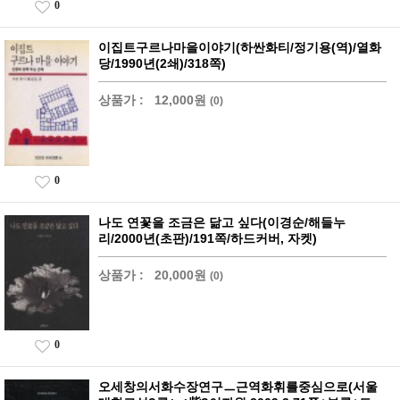
0
이집트구르나마을이야기(하싼화티/정기용(역)/열화
당/1990년(2쇄)/318쪽)
상품가 :
12,000원
(0)
0
나도 연꽃을 조금은 닮고 싶다(이경순/해들누
리/2000년(초판)/191쪽/하드커버, 자켓)
상품가 :
20,000원
(0)
0
오세창의서화수장연구ㅡ근역화휘를중심으로(서울