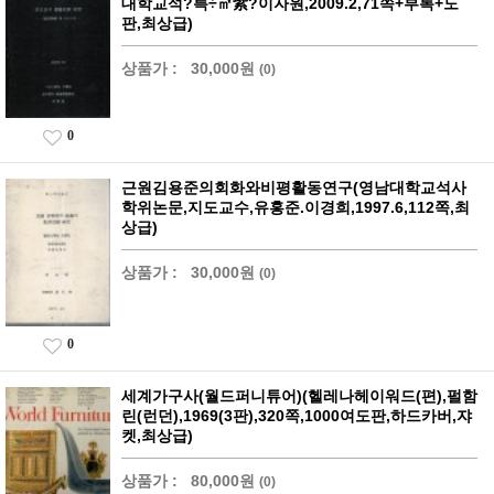
대학교석?륵÷㎡紫?이자원,2009.2,71쪽+부록+도
판,최상급)
상품가 :
30,000원
(0)
0
근원김용준의회화와비평활동연구(영남대학교석사
학위논문,지도교수,유홍준.이경희,1997.6,112쪽,최
상급)
상품가 :
30,000원
(0)
0
세계가구사(월드퍼니튜어)(헬레나헤이워드(편),펄함
린(런던),1969(3판),320쪽,1000여도판,하드카버,쟈
켓,최상급)
상품가 :
80,000원
(0)