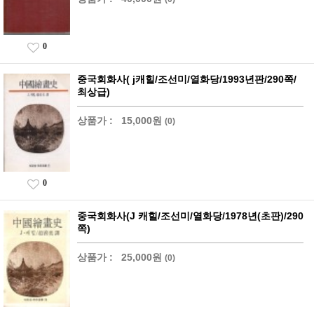
0
중국회화사( j캐힐/조선미/열화당/1993년판/290쪽/
최상급)
상품가 :
15,000원
(0)
0
중국회화사(J 캐힐/조선미/열화당/1978년(초판)/290
쪽)
상품가 :
25,000원
(0)