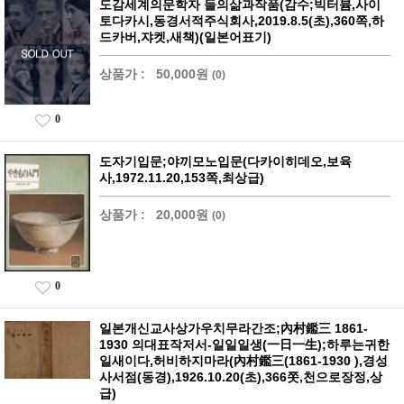
도감세계의문학자 들의삶과작품(감수;빅터븀,사이
토다카시,동경서적주식회사,2019.8.5(초),360쪽,하
드카버,쟈켓,새책)(일본어표기)
상품가 :
50,000원
(0)
0
도자기입문;야끼모노입문(다카이히데오,보육
사,1972.11.20,153쪽,최상급)
상품가 :
20,000원
(0)
0
일본개신교사상가우치무라간조;內村鑑三 1861-
1930 의대표작저서-일일일생(一日一生);하루는귀한
일새이다,허비하지마라(內村鑑三(1861-1930 ),경성
사서점(동경),1926.10.20(초),366쫏,천으로장정,상
급)