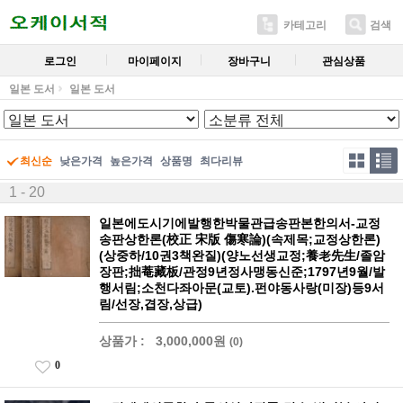
카테고리
검색
로그인
마이페이지
장바구니
관심상품
일본 도서
일본 도서
최신순
낮은가격
높은가격
상품명
최다리뷰
1 - 20
일본에도시기에발행한박물관급송판본한의서-교정
송판상한론(校正 宋版 傷寒論)(속제목;교정상한론)
(상중하/10권3책완질)(양노선생교정;養老先生/졸암
장판;拙菴藏板/관정9년정사맹동신준;1797년9월/발
행서림;소천다좌아문(교토).펀야동사랑(미장)등9서
림/선장,겹장,상급)
상품가 :
3,000,000원
(0)
0