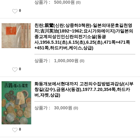
상품가 :
500,000원
(0)
0
친란;親鸞(신란;상중하3책완)-일본의대문호길천영
치;吉川英治(1892~1962;요시가와에이지)가일본의
종교계의성인인신란의전기소설(동광
사,1956.5.31(초),6.15(초),6.25(초),471쪽+471쪽
+451쪽,하드카버,케이스,상급)
상품가 :
1,000,000원
(0)
0
화동개보에서현대까지 고전의수집방법과감상(시부
창길(감수),금원사(동경),1977.7.20,354쪽,하드카
버,쟈켓,상급)
상품가 :
30,000원
(0)
0