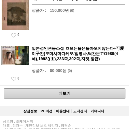
상품가 :
150,000원
(0)
0
일본성인관능소설-흐으는물은돌아오지않는다+可愛
이子챤(도미시마다케오/집영사,덕간문고/1989(4
쇄),1998((초),233쪽,302쪽,쟈켓,창급)
상품가 :
60,000원
(0)
0
더보기
상점정보
PC버젼
이용안내
고객센터
커뮤니티
상호명 : 오케이서적
대표 : 정경순 | 개인정보 보호 책임자 : 정경순