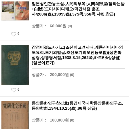
일본성인관능소설-人間의부옥;人間의部屋(불타는밤
+白獸)(도미시마다케오/덕간서점,춘조
사/2006(초),19959초),375쪽,356쪽,쟈켓,창급)
상품가 :
60,000원
(0)
0
감정비결도자기고(조선의고려시대.계룡산미시마의
도요적.도기의발굴.조선도기의오전등포함)(상촌확
삼랑,성광당서점,1938.8.15,262쪽,하드카버,상급)
(일본어표기)
상품가 :
200,000원
(0)
0
동양문화연구창간호(동경제국대학동양문화연구소,
동양학회,1944.10.25(초),96쪽,상급)
상품가 :
100,000원
(0)