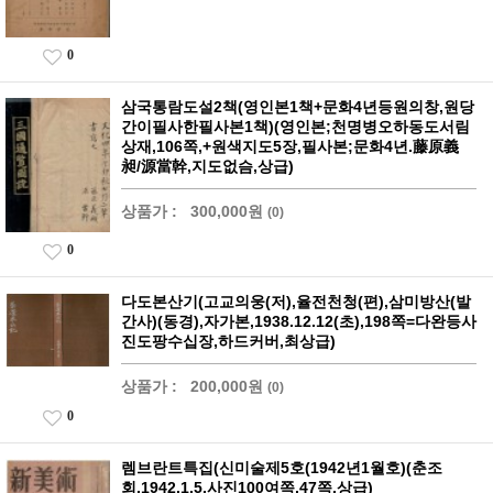
0
삼국통람도설2책(영인본1책+문화4년등원의창,원당
간이필사한필사본1책)(영인본;천명병오하동도서림
상재,106쪽,+원색지도5장,필사본;문화4년.藤原義
昶/源當幹,지도없슴,상급)
상품가 :
300,000원
(0)
0
다도본산기(고교의웅(저),율전천청(편),삼미방산(발
간사)(동경),자가본,1938.12.12(초),198쪽=다완등사
진도팡수십장,하드커버,최상급)
상품가 :
200,000원
(0)
0
렘브란트특집(신미술제5호(1942년1월호)(춘조
회,1942.1.5,사진100여쪽,47쪽,상급)