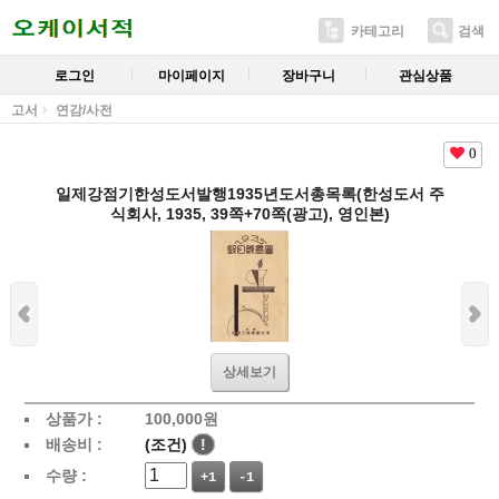
카테고리
검색
로그인
마이페이지
장바구니
관심상품
고서
연감/사전
0
일제강점기한성도서발행1935년도서총목록(한성도서 주
식회사, 1935, 39쪽+70쪽(광고), 영인본)
상세보기
상품가 :
100,000
원
배송비 :
(조건)
!
수량 :
+1
-1