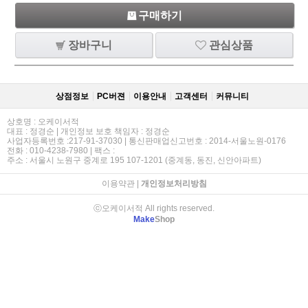
구매하기
장바구니
관심상품
상점정보
PC버젼
이용안내
고객센터
커뮤니티
상호명 : 오케이서적
대표 : 정경순 | 개인정보 보호 책임자 : 정경순
사업자등록번호 :217-91-37030 | 통신판매업신고번호 : 2014-서울노원-0176
전화 : 010-4238-7980 | 팩스 :
주소 : 서울시 노원구 중계로 195 107-1201 (중계동, 동진, 신안아파트)
이용약관
|
개인정보처리방침
ⓒ오케이서적 All rights reserved.
Make
Shop