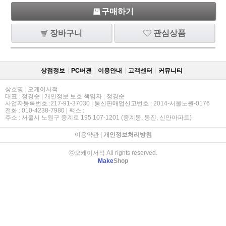
구매하기
장바구니
관심상품
상점정보
PC버젼
이용안내
고객센터
커뮤니티
상호명 : 오케이서적
대표 : 정경순 | 개인정보 보호 책임자 : 정경순
사업자등록번호 :217-91-37030 | 통신판매업신고번호 : 2014-서울노원-0176
전화 : 010-4238-7980 | 팩스 :
주소 : 서울시 노원구 중계로 195 107-1201 (중계동, 동진, 신안아파트)
이용약관
|
개인정보처리방침
ⓒ오케이서적 All rights reserved.
Make
Shop