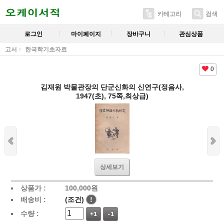
카테고리
검색
로그인
마이페이지
장바구니
관심상품
고서
한국학기초자료
0
김재원 박물관장의 단군신화의 신연구(정음사,
1947(초), 75쪽,최상급)
상세보기
상품가 :
100,000
원
배송비 :
(조건)
!
수량 :
+1
-1