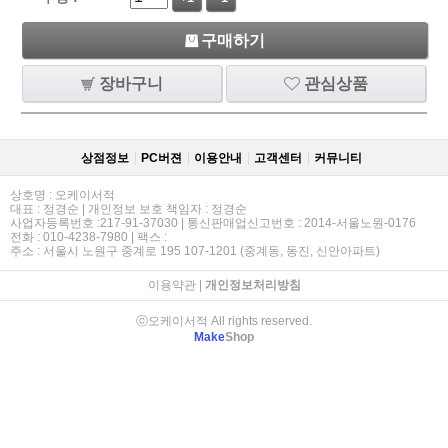
구매하기
장바구니
관심상품
상점정보
PC버젼
이용안내
고객센터
커뮤니티
상호명 : 오케이서적
대표 : 정경순 | 개인정보 보호 책임자 : 정경순
사업자등록번호 :217-91-37030 | 통신판매업신고번호 : 2014-서울노원-0176
전화 : 010-4238-7980 | 팩스 :
주소 : 서울시 노원구 중계로 195 107-1201 (중계동, 동진, 신안아파트)
이용약관
|
개인정보처리방침
ⓒ오케이서적 All rights reserved.
Make
Shop