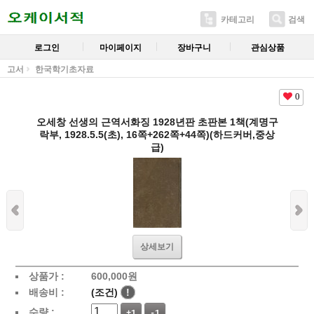
카테고리
검색
로그인
마이페이지
장바구니
관심상품
고서
한국학기초자료
0
오세창 선생의 근역서화징 1928년판 초판본 1책(계명구
락부, 1928.5.5(초), 16쪽+262쪽+44쪽)(하드커버,중상
급)
상세보기
상품가 :
600,000
원
배송비 :
(조건)
!
수량 :
+1
-1