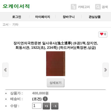
카테고리
검색
로그인
마이페이지
장바구니
관심상품
고서
기타
0
장지연의국한문본 일사유사(逸士遺事) (6권1책,장지연,
회동서관, 1922(초), 234쪽) (하드커버)(특장본,상급)
상세보기
상품가 :
400,000
원
배송비 :
(조건)
!
수량 :
+1
-1