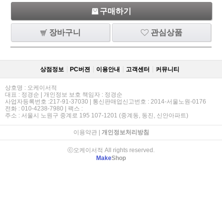
구매하기
장바구니
관심상품
상점정보
PC버젼
이용안내
고객센터
커뮤니티
상호명 : 오케이서적
대표 : 정경순 | 개인정보 보호 책임자 : 정경순
사업자등록번호 :217-91-37030 | 통신판매업신고번호 : 2014-서울노원-0176
전화 : 010-4238-7980 | 팩스 :
주소 : 서울시 노원구 중계로 195 107-1201 (중계동, 동진, 신안아파트)
이용약관
|
개인정보처리방침
ⓒ오케이서적 All rights reserved.
Make
Shop