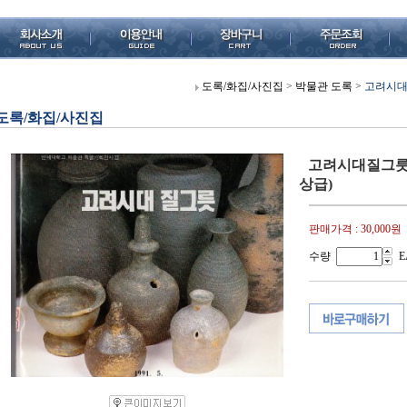
도록/화집/사진집
>
박물관 도록
>
고려시대질
도록/화집/사진집
고려시대질그릇-연
상급)
판매가격 :
30,000원
수량
E