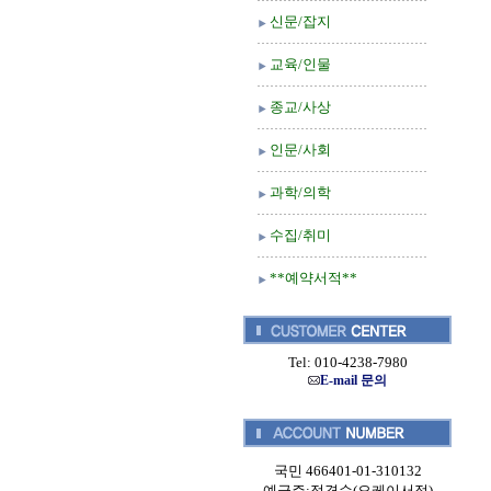
신문/잡지
교육/인물
종교/사상
인문/사회
과학/의학
수집/취미
**예약서적**
Tel: 010-4238-7980
E-mail 문의
국민 466401-01-310132
예금주:정경순(오케이서적)