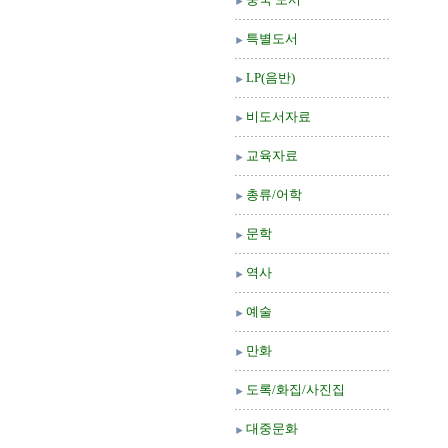
특별도서
LP(음반)
비도서자료
교육자료
총류/어학
문학
역사
예술
만화
도록/화집/사진집
대중문화