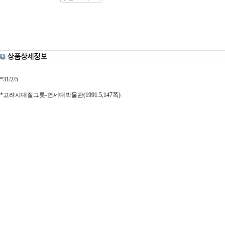
*31/2/5
*고려시대질그릇-연세대박물관(1991.5,147쪽)