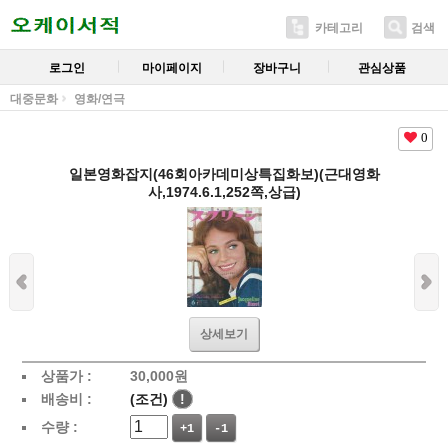
카테고리
검색
로그인
마이페이지
장바구니
관심상품
대중문화
영화/연극
0
일본영화잡지(46회아카데미상특집화보)(근대영화
사,1974.6.1,252쪽,상급)
상세보기
상품가 :
30,000
원
배송비 :
(조건)
!
수량 :
+1
-1