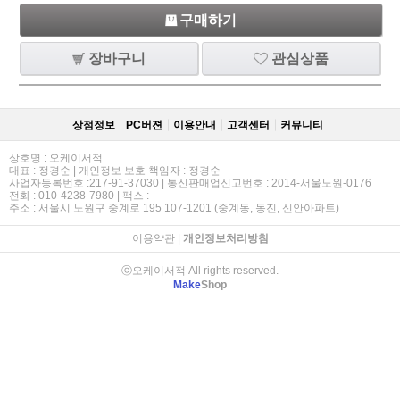
구매하기
장바구니
관심상품
상점정보
PC버젼
이용안내
고객센터
커뮤니티
상호명 : 오케이서적
대표 : 정경순 | 개인정보 보호 책임자 : 정경순
사업자등록번호 :217-91-37030 | 통신판매업신고번호 : 2014-서울노원-0176
전화 : 010-4238-7980 | 팩스 :
주소 : 서울시 노원구 중계로 195 107-1201 (중계동, 동진, 신안아파트)
이용약관
|
개인정보처리방침
ⓒ오케이서적 All rights reserved.
Make
Shop