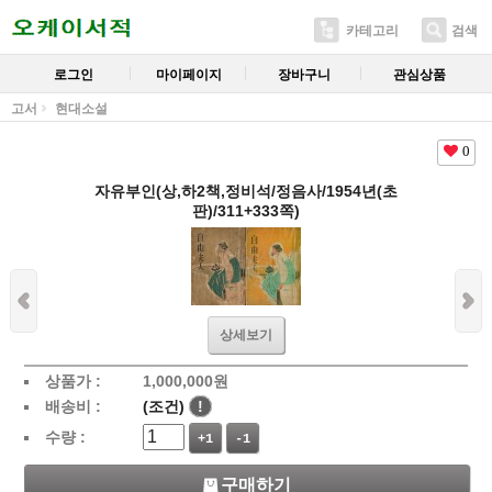
카테고리
검색
로그인
마이페이지
장바구니
관심상품
고서
현대소설
0
자유부인(상,하2책,정비석/정음사/1954년(초
판)/311+333쪽)
상세보기
상품가 :
1,000,000
원
배송비 :
(조건)
!
수량 :
+1
-1
구매하기