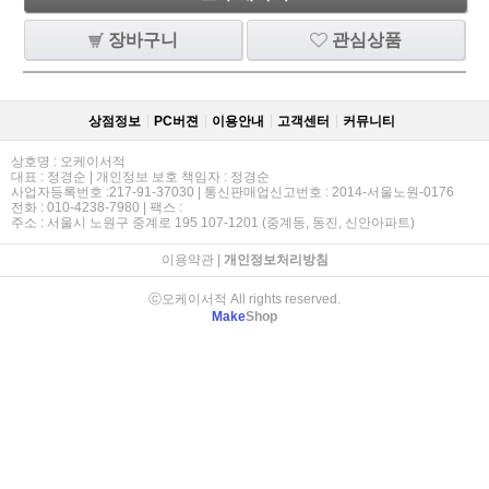
장바구니
관심상품
상점정보
PC버젼
이용안내
고객센터
커뮤니티
상호명 : 오케이서적
대표 : 정경순 | 개인정보 보호 책임자 : 정경순
사업자등록번호 :217-91-37030 | 통신판매업신고번호 : 2014-서울노원-0176
전화 : 010-4238-7980 | 팩스 :
주소 : 서울시 노원구 중계로 195 107-1201 (중계동, 동진, 신안아파트)
이용약관
|
개인정보처리방침
ⓒ오케이서적 All rights reserved.
Make
Shop