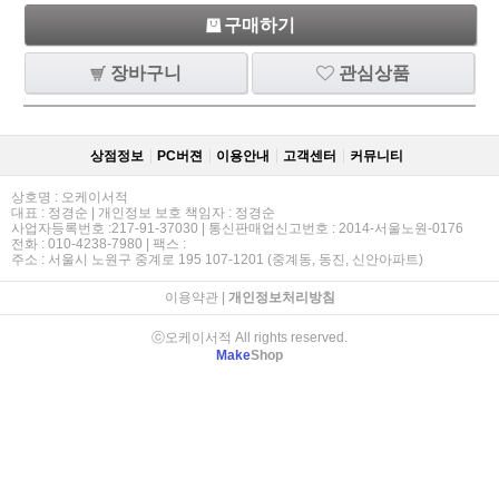
구매하기
장바구니
관심상품
상점정보
PC버젼
이용안내
고객센터
커뮤니티
상호명 : 오케이서적
대표 : 정경순 | 개인정보 보호 책임자 : 정경순
사업자등록번호 :217-91-37030 | 통신판매업신고번호 : 2014-서울노원-0176
전화 : 010-4238-7980 | 팩스 :
주소 : 서울시 노원구 중계로 195 107-1201 (중계동, 동진, 신안아파트)
이용약관
|
개인정보처리방침
ⓒ오케이서적 All rights reserved.
Make
Shop