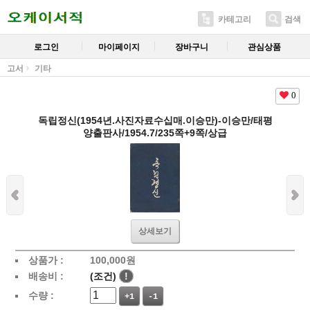
카테고리
검색
로그인
마이페이지
장바구니
관심상품
고서
기타
0
독립정신(1954년.사진자료수십매.이승만)-이승만/태평
양출판사/1954.7/235쪽+9쪽/상급
상세보기
상품가 :
100,000
원
배송비 :
(조건)
!
수량 :
+1
-1