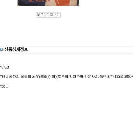
*7/8/3
*해방공간의 희곡집 뇌우(雷雨)(4막)(조우작,김광주역,선문사,1946년초판,125쪽,3000
*중급