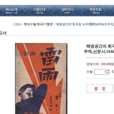
고서
>
현대수필/희곡/기행문
>
해방공간의 희곡집 뇌우(雷雨)(4막)(조우작,김
고서
해방공간의 희곡
주역,선문사,1946
판매가격 :
200,000원
수량
E