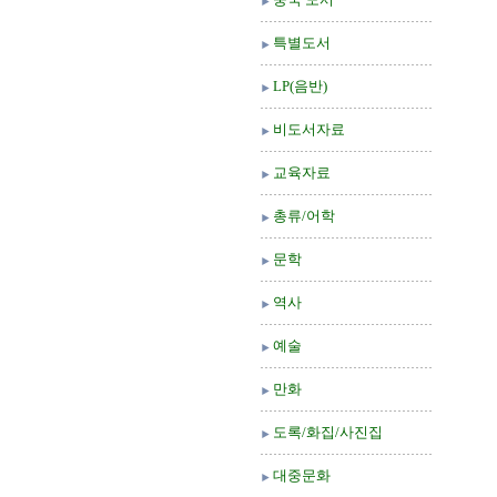
특별도서
LP(음반)
비도서자료
교육자료
총류/어학
문학
역사
예술
만화
도록/화집/사진집
대중문화