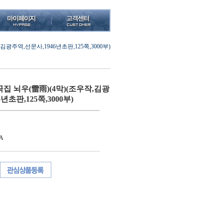
광주역,선문사,1946년초판,125쪽,3000부)
집 뇌우(雷雨)(4막)(조우작,김광
년초판,125쪽,3000부)
A