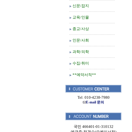
신문/잡지
교육/인물
종교/사상
인문/사회
과학/의학
수집/취미
**예약서적**
Tel: 010-4238-7980
E-mail 문의
국민 466401-01-310132
예금주:정경순(오케이서적)