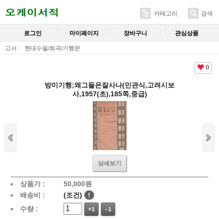
카테고리
검색
로그인
마이페이지
장바구니
관심상품
고서
현대수필/희곡/기행문
0
방미기행;왜그들은잘사나(민관식,고려시보
사,1957(초),185쪽,중급)
상세보기
상품가 :
50,000
원
배송비 :
(조건)
!
수량 :
+1
-1