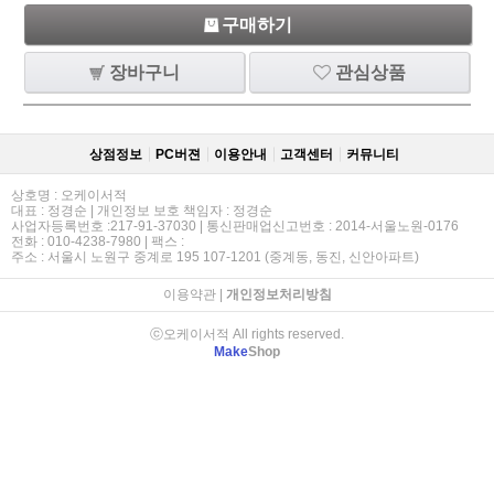
구매하기
장바구니
관심상품
상점정보
PC버젼
이용안내
고객센터
커뮤니티
상호명 : 오케이서적
대표 : 정경순 | 개인정보 보호 책임자 : 정경순
사업자등록번호 :217-91-37030 | 통신판매업신고번호 : 2014-서울노원-0176
전화 : 010-4238-7980 | 팩스 :
주소 : 서울시 노원구 중계로 195 107-1201 (중계동, 동진, 신안아파트)
이용약관
|
개인정보처리방침
ⓒ오케이서적 All rights reserved.
Make
Shop