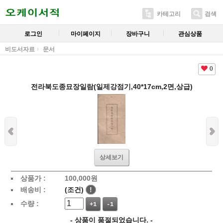
카테고리
검색
로그인
마이페이지
장바구니
관심상품
비도서자료
문서
0
전라북도종묘장일람(일제강점기,40*17cm,2면,상급)
상세보기
상품가 :
100,000
원
배송비 :
(조건)
!
수량 :
+1
-1
- 상품이 품절되었습니다. -