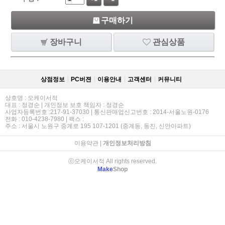
구매하기
장바구니
관심상품
상점정보
PC버젼
이용안내
고객센터
커뮤니티
상호명 : 오케이서적
대표 : 정경순 | 개인정보 보호 책임자 : 정경순
사업자등록번호 :217-91-37030 | 통신판매업신고번호 : 2014-서울노원-0176
전화 : 010-4238-7980 | 팩스 :
주소 : 서울시 노원구 중계로 195 107-1201 (중계동, 동진, 신안아파트)
이용약관
|
개인정보처리방침
ⓒ오케이서적 All rights reserved.
Make
Shop