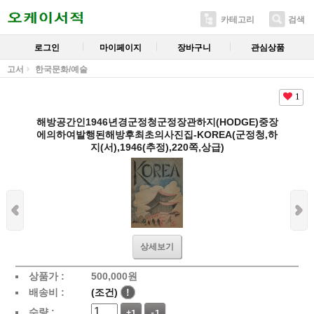
카테고리
검색
로그인
마이페이지
장바구니
관심상품
고서
한국문화/예술
1
해방공간인1946년경군정청군정장관하지(HODGE)중장
에의하여발행된해방후최초의사진집-KOREA(군정청,하
지(서),1946(추정),220쪽,상급)
상세보기
상품가 :
500,000
원
배송비 :
(조건)
!
수량 :
+1
-1