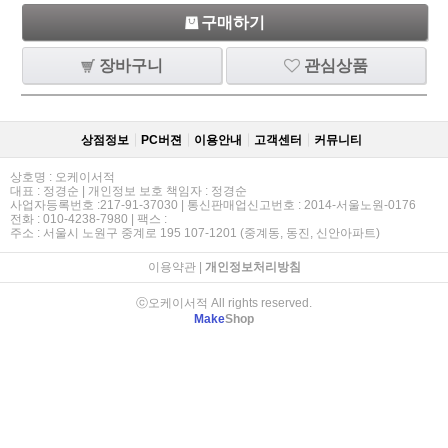
구매하기
장바구니
관심상품
상점정보
PC버젼
이용안내
고객센터
커뮤니티
상호명 : 오케이서적
대표 : 정경순 | 개인정보 보호 책임자 : 정경순
사업자등록번호 :217-91-37030 | 통신판매업신고번호 : 2014-서울노원-0176
전화 : 010-4238-7980 | 팩스 :
주소 : 서울시 노원구 중계로 195 107-1201 (중계동, 동진, 신안아파트)
이용약관
|
개인정보처리방침
ⓒ오케이서적 All rights reserved.
Make
Shop