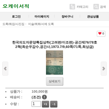
카테고리
검색
로그인
마이페이지
장바구니
관심상품
도록/화집/사진집
미술/회화/서예 도록
0
한국의도자문양특집상하(고려편/이조편)-공간제76/78호
2책(최순우감수,공간사,1973.7/9,60쪽/71쪽,최상급)
상세보기
상품가 :
100,000
원
배송비 :
(조건)
!
수량 :
+1
-1