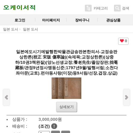
카테고리
검색
로그인
마이페이지
장바구니
관심상품
일본 도서
일본 도서
0
일본에도시기에발행한박물관급송판본한의서-교정송판
상한론(校正 宋版 傷寒論)(속제목;교정상한론)(상중
하/10권3책완질)(양노선생교정;養老先生/졸암장판;拙菴
藏板/관정9년정사맹동신준;1797년9월/발행서림;소천다
좌아문(교토).펀야동사랑(미장)등9서림/선장,겹장,상급)
상세보기
상품가 :
3,000,000
원
배송비 :
(조건)
!