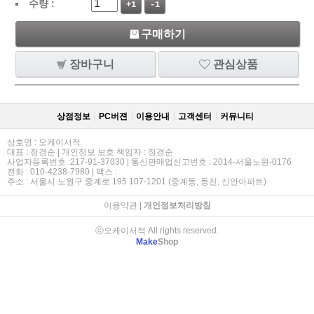
수량 :
+1
-1
구매하기
장바구니
관심상품
상점정보
PC버젼
이용안내
고객센터
커뮤니티
상호명 : 오케이서적
대표 : 정경순 | 개인정보 보호 책임자 : 정경순
사업자등록번호 :217-91-37030 | 통신판매업신고번호 : 2014-서울노원-0176
전화 : 010-4238-7980 | 팩스 :
주소 : 서울시 노원구 중계로 195 107-1201 (중계동, 동진, 신안아파트)
이용약관
|
개인정보처리방침
ⓒ오케이서적 All rights reserved.
Make
Shop