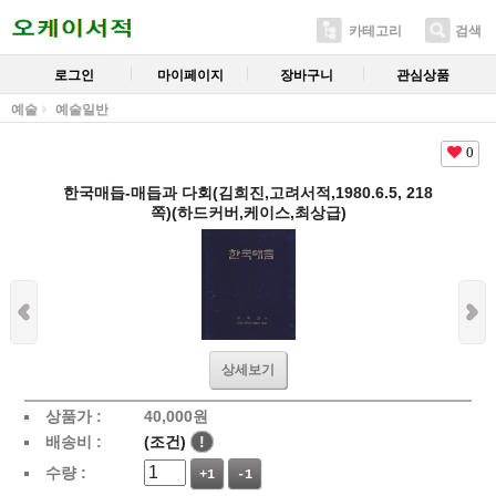
카테고리
검색
로그인
마이페이지
장바구니
관심상품
예술
예술일반
0
한국매듭-매듭과 다회(김희진,고려서적,1980.6.5, 218
쪽)(하드커버,케이스,최상급)
상세보기
상품가 :
40,000
원
배송비 :
(조건)
!
수량 :
+1
-1