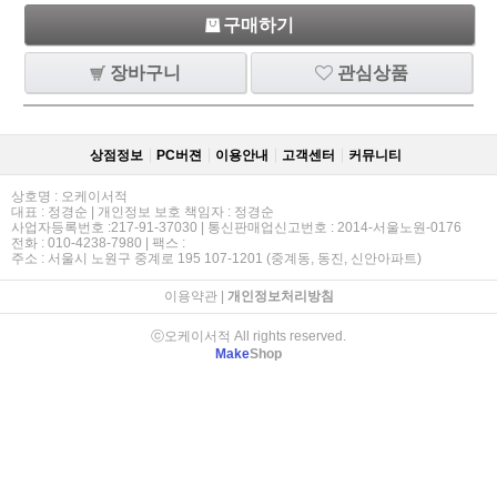
구매하기
장바구니
관심상품
상점정보
PC버젼
이용안내
고객센터
커뮤니티
상호명 : 오케이서적
대표 : 정경순 | 개인정보 보호 책임자 : 정경순
사업자등록번호 :217-91-37030 | 통신판매업신고번호 : 2014-서울노원-0176
전화 : 010-4238-7980 | 팩스 :
주소 : 서울시 노원구 중계로 195 107-1201 (중계동, 동진, 신안아파트)
이용약관
|
개인정보처리방침
ⓒ오케이서적 All rights reserved.
Make
Shop