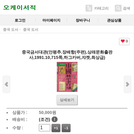
카테고리
검색
로그인
마이페이지
장바구니
관심상품
중국 도서
중국 도서
0
중국금서대관(안평추.장배항(주편),상래문화출판
사,1991.10,715쪽,하그카버,쟈켓,최상급)
상세보기
상품가 :
50,000
원
배송비 :
(조건)
!
수량 :
+1
-1