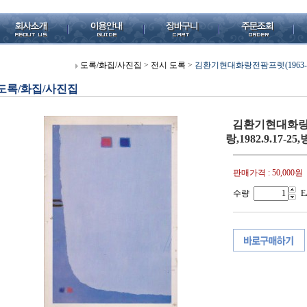
도록/화집/사진집
>
전시 도록
>
김환기현대화랑전팜프렛(1963-70)
도록/화집/사진집
김환기현대화랑전
랑,1982.9.17-2
판매가격 :
50,000원
수량
E