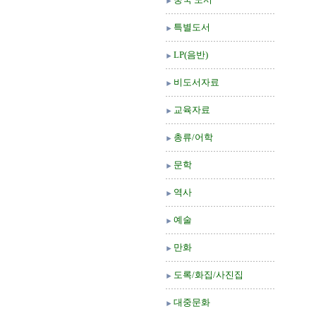
특별도서
LP(음반)
비도서자료
교육자료
총류/어학
문학
역사
예술
만화
도록/화집/사진집
대중문화