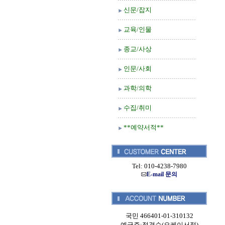
신문/잡지
교육/인물
종교/사상
인문/사회
과학/의학
수집/취미
**예약서적**
Tel: 010-4238-7980
E-mail 문의
국민 466401-01-310132
예금주:정경순(오케이서적)