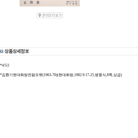
*4/5/2
*김환기현대화랑전팜프렛(1963-70)(현대화랑,1982.9.17-25,병풍식,8쪽,상급)