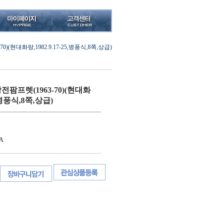
(현대화랑,1982.9.17-25,병풍식,8쪽,상급)
팜프렛(1963-70)(현대화
5,병풍식,8쪽,상급)
A