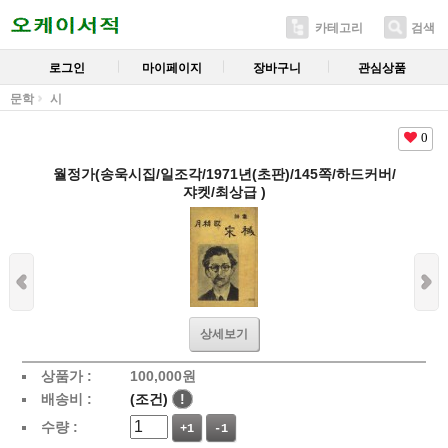
카테고리
검색
로그인
마이페이지
장바구니
관심상품
문학
시
0
월정가(송욱시집/일조각/1971년(초판)/145쪽/하드커버/
쟈켓/최상급 )
상세보기
상품가 :
100,000
원
배송비 :
(조건)
!
수량 :
+1
-1