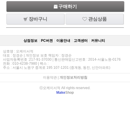
구매하기
장바구니
관심상품
상점정보
PC버젼
이용안내
고객센터
커뮤니티
상호명 : 오케이서적
대표 : 정경순 | 개인정보 보호 책임자 : 정경순
사업자등록번호 :217-91-37030 | 통신판매업신고번호 : 2014-서울노원-0176
전화 : 010-4238-7980 | 팩스 :
주소 : 서울시 노원구 중계로 195 107-1201 (중계동, 동진, 신안아파트)
이용약관
|
개인정보처리방침
ⓒ오케이서적 All rights reserved.
Make
Shop