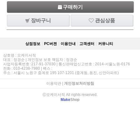
구매하기
장바구니
관심상품
상점정보
PC버젼
이용안내
고객센터
커뮤니티
상호명 : 오케이서적
대표 : 정경순 | 개인정보 보호 책임자 : 정경순
사업자등록번호 :217-91-37030 | 통신판매업신고번호 : 2014-서울노원-0176
전화 : 010-4238-7980 | 팩스 :
주소 : 서울시 노원구 중계로 195 107-1201 (중계동, 동진, 신안아파트)
이용약관
|
개인정보처리방침
ⓒ오케이서적 All rights reserved.
Make
Shop