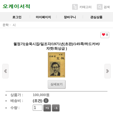
카테고리
검색
로그인
마이페이지
장바구니
관심상품
문학
시
0
월정가(송욱시집/일조각/1971년(초판)/145쪽/하드커버/
쟈켓/최상급 )
상세보기
상품가 :
100,000
원
배송비 :
(조건)
!
수량 :
+1
-1