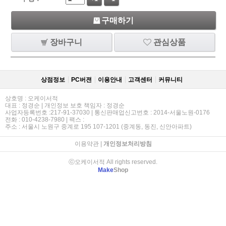
구매하기
장바구니
관심상품
상점정보
PC버젼
이용안내
고객센터
커뮤니티
상호명 : 오케이서적
대표 : 정경순 | 개인정보 보호 책임자 : 정경순
사업자등록번호 :217-91-37030 | 통신판매업신고번호 : 2014-서울노원-0176
전화 : 010-4238-7980 | 팩스 :
주소 : 서울시 노원구 중계로 195 107-1201 (중계동, 동진, 신안아파트)
이용약관
|
개인정보처리방침
ⓒ오케이서적 All rights reserved.
Make
Shop