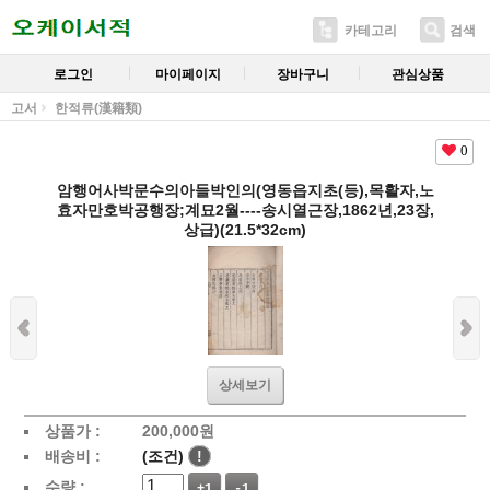
카테고리
검색
로그인
마이페이지
장바구니
관심상품
고서
한적류(漢籍類)
0
암행어사박문수의아들박인의(영동읍지초(등),목활자,노
효자만호박공행장;계묘2월----송시열근장,1862년,23장,
상급)(21.5*32cm)
상세보기
상품가 :
200,000
원
배송비 :
(조건)
!
수량 :
+1
-1