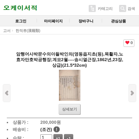
카테고리
검색
로그인
마이페이지
장바구니
관심상품
고서
한적류(漢籍類)
0
암행어사박문수의아들박인의(영동읍지초(등),목활자,노
효자만호박공행장;계묘2월----송시열근장,1862년,23장,
상급)(21.5*32cm)
상세보기
상품가 :
200,000
원
배송비 :
(조건)
!
수량 :
+1
-1