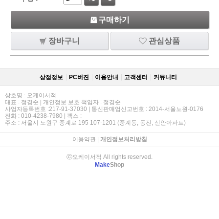
구매하기
장바구니
관심상품
상점정보
PC버젼
이용안내
고객센터
커뮤니티
상호명 : 오케이서적
대표 : 정경순 | 개인정보 보호 책임자 : 정경순
사업자등록번호 :217-91-37030 | 통신판매업신고번호 : 2014-서울노원-0176
전화 : 010-4238-7980 | 팩스 :
주소 : 서울시 노원구 중계로 195 107-1201 (중계동, 동진, 신안아파트)
이용약관
|
개인정보처리방침
ⓒ오케이서적 All rights reserved.
Make
Shop