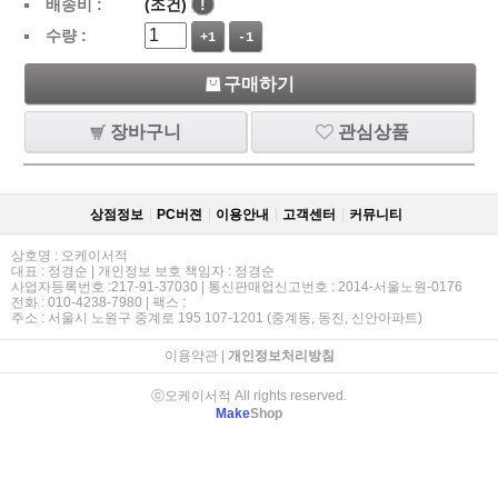
배송비 :
(조건)
!
수량 :
+1
-1
구매하기
장바구니
관심상품
상점정보
PC버젼
이용안내
고객센터
커뮤니티
상호명 : 오케이서적
대표 : 정경순 | 개인정보 보호 책임자 : 정경순
사업자등록번호 :217-91-37030 | 통신판매업신고번호 : 2014-서울노원-0176
전화 : 010-4238-7980 | 팩스 :
주소 : 서울시 노원구 중계로 195 107-1201 (중계동, 동진, 신안아파트)
이용약관
|
개인정보처리방침
ⓒ오케이서적 All rights reserved.
Make
Shop