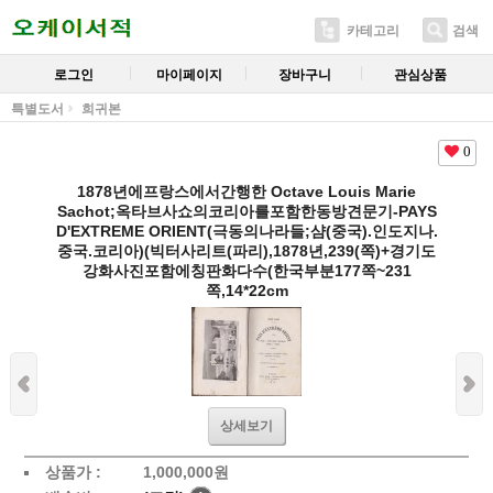
카테고리
검색
로그인
마이페이지
장바구니
관심상품
특별도서
희귀본
0
1878년에프랑스에서간행한 Octave Louis Marie
Sachot;옥타브사쇼의코리아를포함한동방견문기-PAYS
D'EXTREME ORIENT(극동의나라들;샴(중국).인도지나.
중국.코리아)(빅터사리트(파리),1878년,239(쪽)+경기도
강화사진포함에칭판화다수(한국부분177쪽~231
쪽,14*22cm
상세보기
상품가 :
1,000,000
원