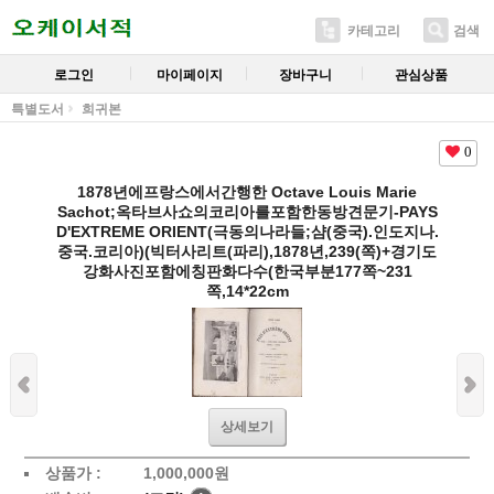
카테고리
검색
로그인
마이페이지
장바구니
관심상품
특별도서
희귀본
0
1878년에프랑스에서간행한 Octave Louis Marie
Sachot;옥타브사쇼의코리아를포함한동방견문기-PAYS
D'EXTREME ORIENT(극동의나라들;샴(중국).인도지나.
중국.코리아)(빅터사리트(파리),1878년,239(쪽)+경기도
강화사진포함에칭판화다수(한국부분177쪽~231
쪽,14*22cm
상세보기
상품가 :
1,000,000
원