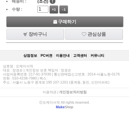
배송비 :
(조건)
!
수량 :
+1
-1
구매하기
장바구니
관심상품
상점정보
PC버젼
이용안내
고객센터
커뮤니티
상호명 : 오케이서적
대표 : 정경순 | 개인정보 보호 책임자 : 정경순
사업자등록번호 :217-91-37030 | 통신판매업신고번호 : 2014-서울노원-0176
전화 : 010-4238-7980 | 팩스 :
주소 : 서울시 노원구 중계로 195 107-1201 (중계동, 동진, 신안아파트)
이용약관
|
개인정보처리방침
ⓒ오케이서적 All rights reserved.
Make
Shop