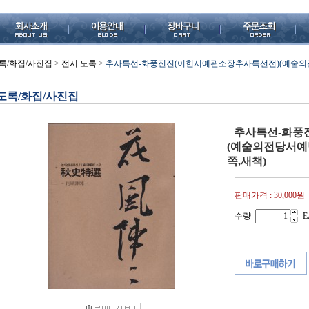
록/화집/사진집
>
전시 도록
>
추사특선-화풍진진(이헌서예관소장추사특선전)(예술의전당서예박물관
도록/화집/사진집
추사특선-화풍
(예술의전당서예박물관,
쪽,새책)
판매가격 :
30,000원
수량
E