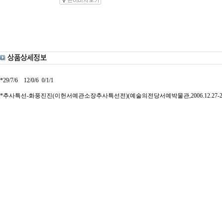
*29/7/6 12/0/6 0/1/1
*추사특선-화풍진진(이헌서예관소장추사특선전)(예술의전당서예박물관,2006.12.27-2007.