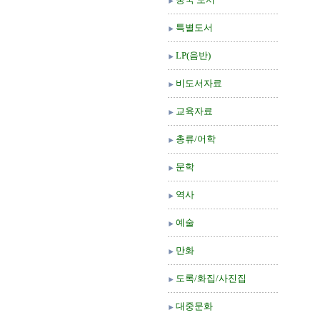
특별도서
LP(음반)
비도서자료
교육자료
총류/어학
문학
역사
예술
만화
도록/화집/사진집
대중문화