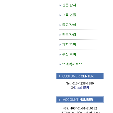
신문/잡지
교육/인물
종교/사상
인문/사회
과학/의학
수집/취미
**예약서적**
Tel: 010-4238-7980
E-mail 문의
국민 466401-01-310132
예금주:정경순(오케이서적)