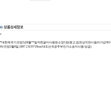
*
*대한제국기건양2년8월**일자한글이사용된소장1장(원고;임천상지면시음리거감역
하/건양2월8일;1897.2.8/35*29cm/대조선국공주부인가소송지사용/상급)