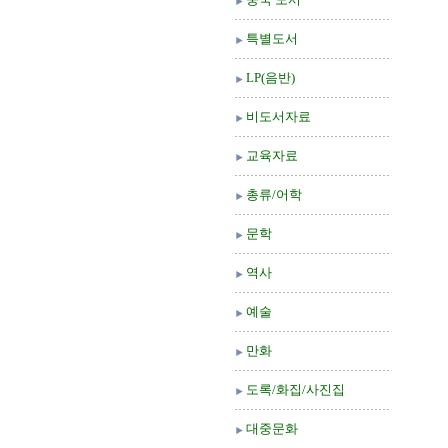
특별도서
LP(음반)
비도서자료
교육자료
총류/어학
문학
역사
예술
만화
도록/화집/사진집
대중문화