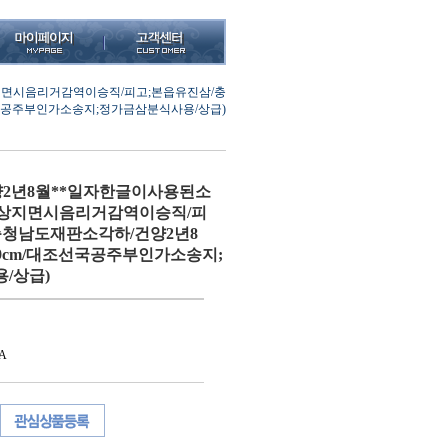
지면시음리거감역이승직/피고;본읍유진삼/충
대조선국공주부인가소송지;정가금삼분식사용/상급)
2년8월**일자한글이사용된소
천상지면시음리거감역이승직/피
충청남도재판소각하/건양2년8
35*29cm/대조선국공주부인가소송지;
/상급)
A