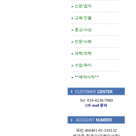
신문/잡지
교육/인물
종교/사상
인문/사회
과학/의학
수집/취미
**예약서적**
Tel: 010-4238-7980
E-mail 문의
국민 466401-01-310132
예금주:정경순(오케이서적)