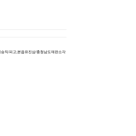
이승직/피고;본읍유진삼/충청남도재판소각