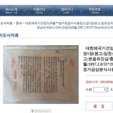
비도서자료
>
문서
>
대한제국기건양2년8월**일자한글이사용된소장1장(원고;임천상
청남도재판소각하/건양2년8월;1897.2.8/35*29cm/
비도서자료
대한제국기건양
장1장(원고;임
고;본읍유진삼/
월;1897.2.8/
정가금삼분식사용
판매가격 :
200,000원
수량
E