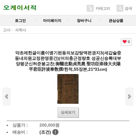
카테고리
검색
로그인
마이페이지
장바구니
관심상품
고서
의학서
0
약초에한글이름이병기된동의보감탕액편권지3(세갑술중
동내의원교정완영중간)(어의충근정량호 성공신숭록대부
양평군신허준봉교찬;御醫忠勤貞亮扈 聖功臣崇祿大夫陽
平君臣許浚奉敎撰/한적,55장본,21*31cm)
상세보기
상품가 :
200,000
원
배송비 :
(조건)
!