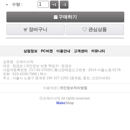
수량 :
+1
-1
구매하기
장바구니
관심상품
상점정보
PC버젼
이용안내
고객센터
커뮤니티
상호명 : 오케이서적
대표 : 정경순 | 개인정보 보호 책임자 : 정경순
사업자등록번호 :217-91-37030 | 통신판매업신고번호 : 2014-서울노원-0176
전화 : 010-4238-7980 | 팩스 :
주소 : 서울시 노원구 중계로 195 107-1201 (중계동, 동진, 신안아파트)
이용약관
|
개인정보처리방침
ⓒ오케이서적 All rights reserved.
Make
Shop