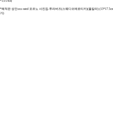
*15/1/4좌
*해적판 성인xxx rated 포르노 사진집-투라버즈(스웨디쉬에로티카)(올칼라) (13*17.5c
가)