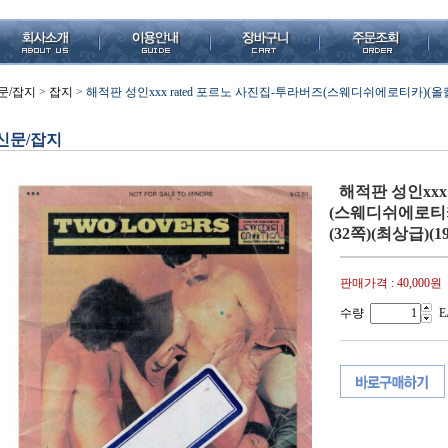
문/잡지
>
잡지
>
해적판 성인xxx rated 포르노 사진집-투라버즈(스웨디쉬에로티카)(올칼라) (
신문/잡지
해적판 성인xxx
(스웨디쉬에로티카)(
(32쪽)(최상급)
판매가격 :
40,000원
수량
E