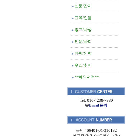
신문/잡지
교육/인물
종교/사상
인문/사회
과학/의학
수집/취미
**예약서적**
Tel: 010-4238-7980
E-mail 문의
국민 466401-01-310132
예금주:정경순(오케이서적)