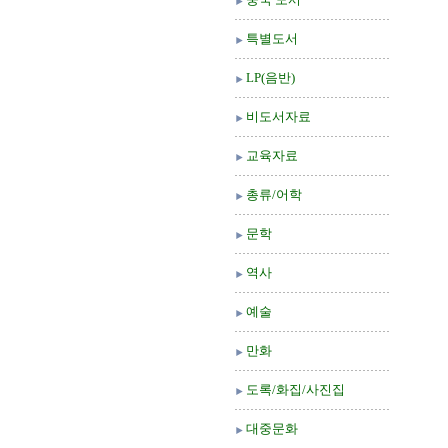
특별도서
LP(음반)
비도서자료
교육자료
총류/어학
문학
역사
예술
만화
도록/화집/사진집
대중문화