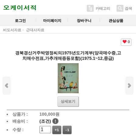
카테고리
검색
로그인
마이페이지
장바구니
관심상품
비도서자료
근대사자료
0
경북경산거주박영정씨의1975년도가계부(양곡매수증,고
치매수전표,가추개매증등포함)(1975.1~12,중급)
상세보기
상품가 :
100,000
원
배송비 :
(조건)
!
수량 :
+1
-1