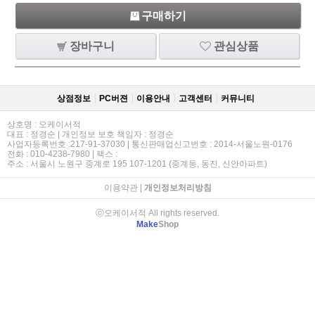
구매하기
장바구니
관심상품
상점정보
PC버젼
이용안내
고객센터
커뮤니티
상호명 : 오케이서적
대표 : 정경순 | 개인정보 보호 책임자 : 정경순
사업자등록번호 :217-91-37030 | 통신판매업신고번호 : 2014-서울노원-0176
전화 : 010-4238-7980 | 팩스 :
주소 : 서울시 노원구 중계로 195 107-1201 (중계동, 동진, 신안아파트)
이용약관
|
개인정보처리방침
ⓒ오케이서적 All rights reserved.
Make
Shop