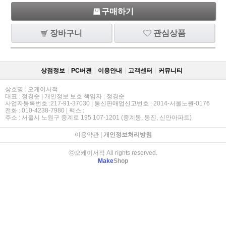
구매하기
장바구니
관심상품
상점정보
PC버젼
이용안내
고객센터
커뮤니티
상호명 : 오케이서적
대표 : 정경순 | 개인정보 보호 책임자 : 정경순
사업자등록번호 :217-91-37030 | 통신판매업신고번호 : 2014-서울노원-0176
전화 : 010-4238-7980 | 팩스 :
주소 : 서울시 노원구 중계로 195 107-1201 (중계동, 동진, 신안아파트)
이용약관
|
개인정보처리방침
ⓒ오케이서적 All rights reserved.
Make
Shop