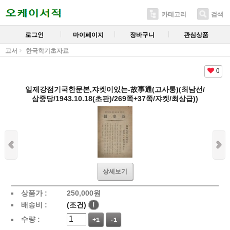
카테고리
검색
로그인
마이페이지
장바구니
관심상품
고서
한국학기초자료
0
일제강점기국한문본,쟈켓이있는-故事通(고사통)(최남선/
삼중당/1943.10.18(초판)/269쪽+37쪽/쟈켓/최상급))
상세보기
상품가 :
250,000
원
배송비 :
(조건)
!
수량 :
+1
-1