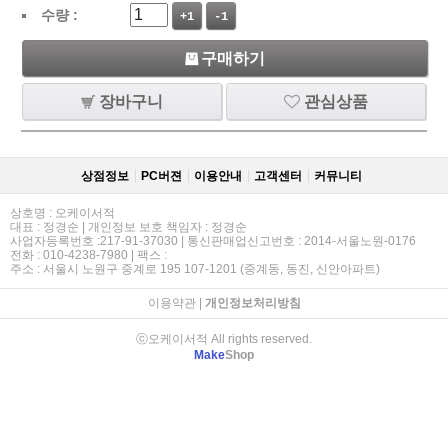
수량 :
+1
-1
구매하기
장바구니
관심상품
상점정보
PC버젼
이용안내
고객센터
커뮤니티
상호명 : 오케이서적
대표 : 정경순 | 개인정보 보호 책임자 : 정경순
사업자등록번호 :217-91-37030 | 통신판매업신고번호 : 2014-서울노원-0176
전화 : 010-4238-7980 | 팩스 :
주소 : 서울시 노원구 중계로 195 107-1201 (중계동, 동진, 신안아파트)
이용약관
|
개인정보처리방침
ⓒ오케이서적 All rights reserved.
Make
Shop