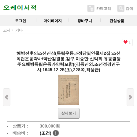
카테고리
검색
로그인
마이페이지
장바구니
관심상품
고서
기타
1
해방전후의조선진상(독립운동과정당및인물제2집;조선
독립운동략사/약산김원봉,김구,이승만,신익희,유동렬등
주요해방독립운동가약력포함)(김동진외,조선정경연구
사,1945.12.25(초),228쪽,최상급)
상세보기
상품가 :
300,000
원
배송비 :
(조건)
!