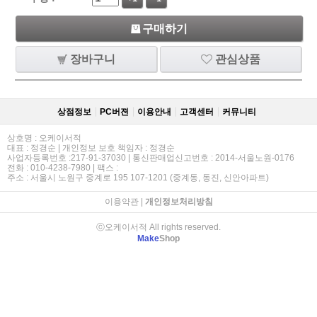
구매하기
장바구니
관심상품
상점정보
PC버젼
이용안내
고객센터
커뮤니티
상호명 : 오케이서적
대표 : 정경순 | 개인정보 보호 책임자 : 정경순
사업자등록번호 :217-91-37030 | 통신판매업신고번호 : 2014-서울노원-0176
전화 : 010-4238-7980 | 팩스 :
주소 : 서울시 노원구 중계로 195 107-1201 (중계동, 동진, 신안아파트)
이용약관
|
개인정보처리방침
ⓒ오케이서적 All rights reserved.
Make
Shop