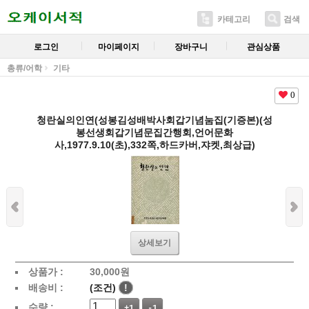
카테고리
검색
로그인
마이페이지
장바구니
관심상품
총류/어학
기타
0
청란실의인연(성봉김성배박사회갑기념눔집(기증본)(성
봉선생회갑기념문집간행회,언어문화
사,1977.9.10(초),332쪽,하드카버,쟈켓,최상급)
상세보기
상품가 :
30,000
원
배송비 :
(조건)
!
수량 :
+1
-1