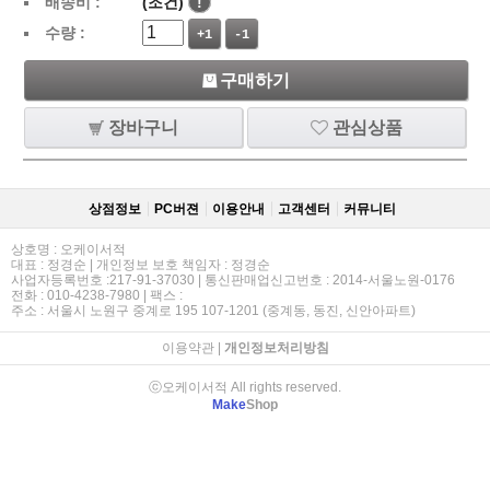
배송비 :
(조건)
!
수량 :
+1
-1
구매하기
장바구니
관심상품
상점정보
PC버젼
이용안내
고객센터
커뮤니티
상호명 : 오케이서적
대표 : 정경순 | 개인정보 보호 책임자 : 정경순
사업자등록번호 :217-91-37030 | 통신판매업신고번호 : 2014-서울노원-0176
전화 : 010-4238-7980 | 팩스 :
주소 : 서울시 노원구 중계로 195 107-1201 (중계동, 동진, 신안아파트)
이용약관
|
개인정보처리방침
ⓒ오케이서적 All rights reserved.
Make
Shop