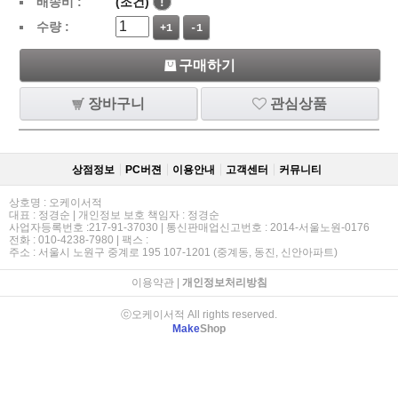
배송비 :
(조건)
!
수량 :
+1
-1
구매하기
장바구니
관심상품
상점정보
PC버젼
이용안내
고객센터
커뮤니티
상호명 : 오케이서적
대표 : 정경순 | 개인정보 보호 책임자 : 정경순
사업자등록번호 :217-91-37030 | 통신판매업신고번호 : 2014-서울노원-0176
전화 : 010-4238-7980 | 팩스 :
주소 : 서울시 노원구 중계로 195 107-1201 (중계동, 동진, 신안아파트)
이용약관
|
개인정보처리방침
ⓒ오케이서적 All rights reserved.
Make
Shop