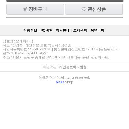
장바구니
관심상품
상점정보
PC버젼
이용안내
고객센터
커뮤니티
상호명 : 오케이서적
대표 : 정경순 | 개인정보 보호 책임자 : 정경순
사업자등록번호 :217-91-37030 | 통신판매업신고번호 : 2014-서울노원-0176
전화 : 010-4238-7980 | 팩스 :
주소 : 서울시 노원구 중계로 195 107-1201 (중계동, 동진, 신안아파트)
이용약관
|
개인정보처리방침
ⓒ오케이서적 All rights reserved.
Make
Shop