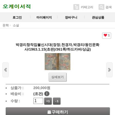
카테고리
검색
로그인
마이페이지
장바구니
관심상품
문학
소설
1
박경리창작집불신시대(장정;천경자,박경리/동민문화
사/1963.1.15(초판)/361쪽/하드카버/상급)
상세보기
상품가 :
200,000
원
배송비 :
(조건)
!
수량 :
+1
-1
구매하기