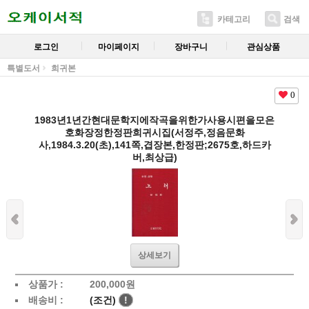
카테고리
검색
로그인
마이페이지
장바구니
관심상품
특별도서
희귀본
0
1983년1년간현대문학지에작곡을위한가사용시편을모은
호화장정한정판희귀시집(서정주,정음문화
사,1984.3.20(초),141쪽,겹장본,한정판;2675호,하드카
버,최상급)
상세보기
상품가 :
200,000
원
배송비 :
(조건)
!