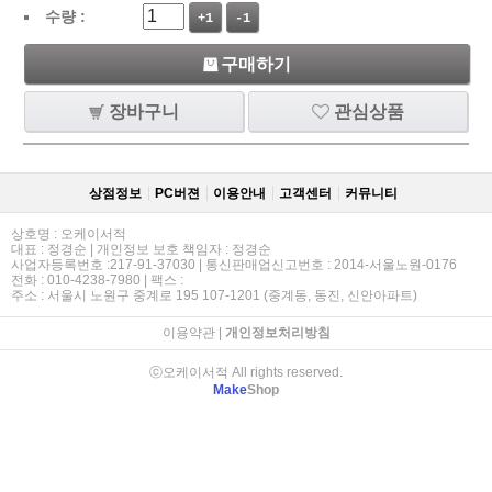
수량 :
+1
-1
구매하기
장바구니
관심상품
상점정보
PC버젼
이용안내
고객센터
커뮤니티
상호명 : 오케이서적
대표 : 정경순 | 개인정보 보호 책임자 : 정경순
사업자등록번호 :217-91-37030 | 통신판매업신고번호 : 2014-서울노원-0176
전화 : 010-4238-7980 | 팩스 :
주소 : 서울시 노원구 중계로 195 107-1201 (중계동, 동진, 신안아파트)
이용약관
|
개인정보처리방침
ⓒ오케이서적 All rights reserved.
Make
Shop