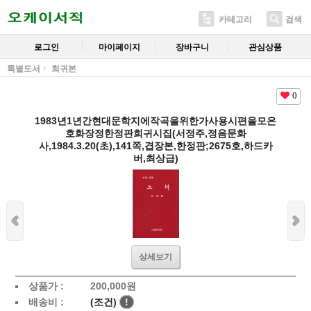
카테고리
검색
로그인
마이페이지
장바구니
관심상품
특별도서
희귀본
0
1983년1년간현대문학지에작곡을위한가사용시편을모은
호화장정한정판희귀시집(서정주,정음문화
사,1984.3.20(초),141쪽,겹장본,한정판;2675호,하드카
버,최상급)
상세보기
상품가 :
200,000
원
배송비 :
(조건)
!