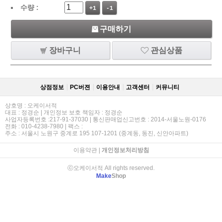
수량 :
+1
-1
구매하기
장바구니
관심상품
상점정보
PC버젼
이용안내
고객센터
커뮤니티
상호명 : 오케이서적
대표 : 정경순 | 개인정보 보호 책임자 : 정경순
사업자등록번호 :217-91-37030 | 통신판매업신고번호 : 2014-서울노원-0176
전화 : 010-4238-7980 | 팩스 :
주소 : 서울시 노원구 중계로 195 107-1201 (중계동, 동진, 신안아파트)
이용약관
|
개인정보처리방침
ⓒ오케이서적 All rights reserved.
Make
Shop