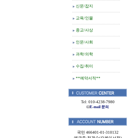
신문/잡지
교육/인물
종교/사상
인문/사회
과학/의학
수집/취미
**예약서적**
Tel: 010-4238-7980
E-mail 문의
국민 466401-01-310132
예금주:정경순(오케이서적)