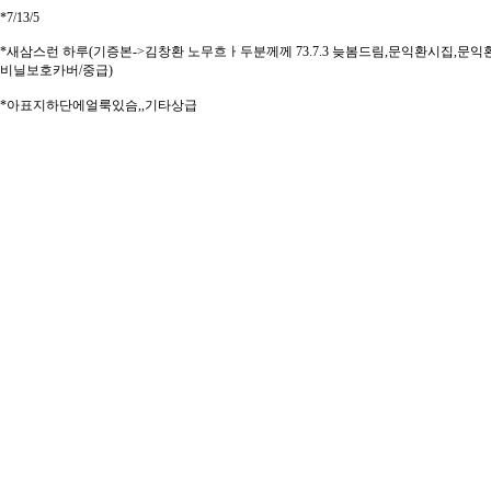
*7/13/5
*새삼스런 하루(기증본->김창환 노무흐ㅏ두분께께 73.7.3 늦봄드림,문익환시집,문익환/월간
비닐보호카버/중급)
*아표지하단에얼룩있슴,,기타상급