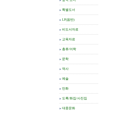
특별도서
LP(음반)
비도서자료
교육자료
총류/어학
문학
역사
예술
만화
도록/화집/사진집
대중문화