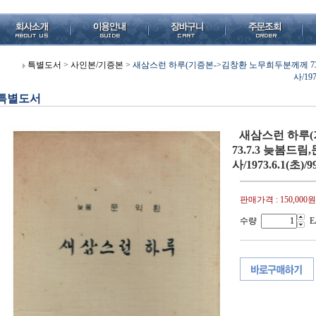
특별도서
>
사인본/기증본
>
새삼스런 하루(기증본->김창환 노무희두분께께 73
사/1
특별도서
새삼스런 하루
73.7.3 늦봄
사/1973.6.1(
판매가격 :
150,000원
수량
E