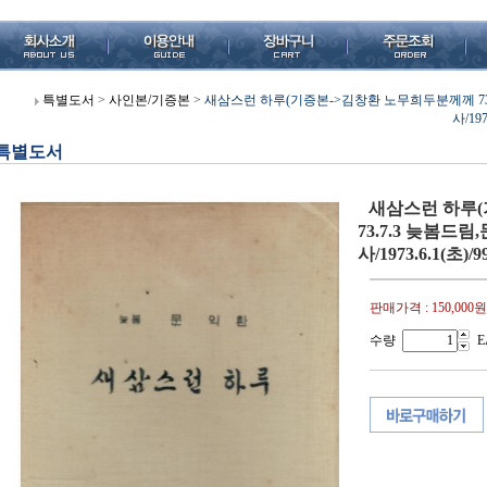
특별도서
>
사인본/기증본
>
새삼스런 하루(기증본->김창환 노무희두분께께 73
사/1
특별도서
새삼스런 하루
73.7.3 늦봄
사/1973.6.1(
판매가격 :
150,000원
수량
E