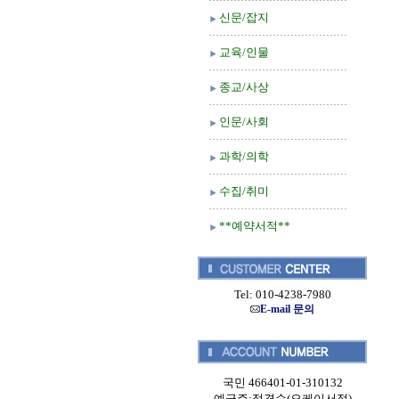
신문/잡지
교육/인물
종교/사상
인문/사회
과학/의학
수집/취미
**예약서적**
Tel: 010-4238-7980
E-mail 문의
국민 466401-01-310132
예금주:정경순(오케이서적)