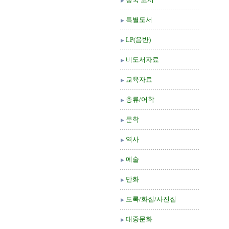
특별도서
LP(음반)
비도서자료
교육자료
총류/어학
문학
역사
예술
만화
도록/화집/사진집
대중문화