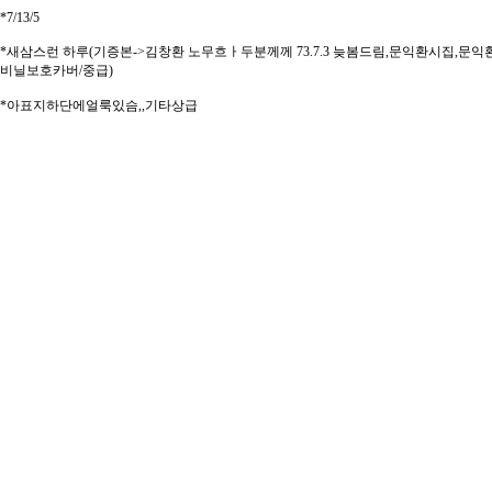
*7/13/5
*새삼스런 하루(기증본->김창환 노무흐ㅏ두분께께 73.7.3 늦봄드림,문익환시집,문익환/월간
비닐보호카버/중급)
*아표지하단에얼룩있슴,,기타상급