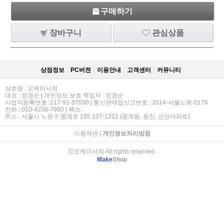
구매하기
장바구니
관심상품
상점정보
PC버젼
이용안내
고객센터
커뮤니티
상호명 : 오케이서적
대표 : 정경순 | 개인정보 보호 책임자 : 정경순
사업자등록번호 :217-91-37030 | 통신판매업신고번호 : 2014-서울노원-0176
전화 : 010-4238-7980 | 팩스 :
주소 : 서울시 노원구 중계로 195 107-1201 (중계동, 동진, 신안아파트)
이용약관
|
개인정보처리방침
ⓒ오케이서적 All rights reserved.
Make
Shop