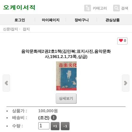
카테고리
검색
로그인
마이페이지
장바구니
관심상품
신문/잡지
잡지
0
음악문화제2권2호1책(김만복;표지사진,음악문화
사,1961.2.1,73쪽,상급)
상세보기
상품가 :
100,000
원
배송비 :
(조건)
!
수량 :
+1
-1