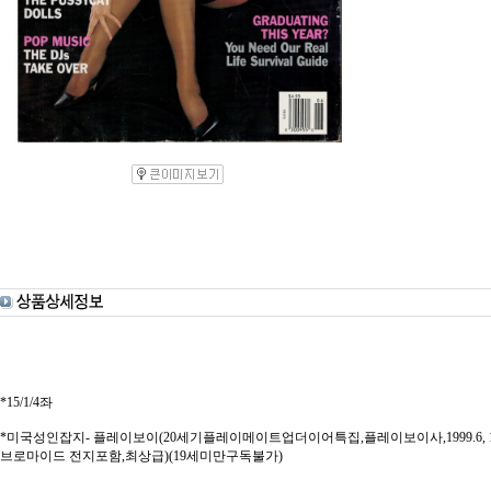
*15/1/4좌
*미국성인잡지- 플레이보이(20세기플레이메이트업더이어특집,플레이보이사,1999.6, 184
브로마이드 전지포함,최상급)(19세미만구독불가)