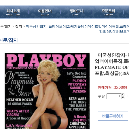
문/잡지
>
잡지
>
미국성인잡지- 플레이보이(20세기플레이메이트업더이어특집,플레이보이사,1
THE MONTH브
신문/잡지
미국성인잡지-
업더이어특집,플레이
PLAYMATE O
포함,최상급)(1
판매가격 :
35,000원
수량
E