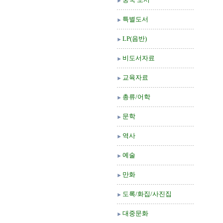
특별도서
LP(음반)
비도서자료
교육자료
총류/어학
문학
역사
예술
만화
도록/화집/사진집
대중문화