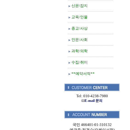
신문/잡지
교육/인물
종교/사상
인문/사회
과학/의학
수집/취미
**예약서적**
Tel: 010-4238-7980
E-mail 문의
국민 466401-01-310132
예금주:정경순(오케이서적)