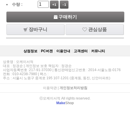
수량 :
+1
-1
구매하기
장바구니
관심상품
상점정보
PC버젼
이용안내
고객센터
커뮤니티
상호명 : 오케이서적
대표 : 정경순 | 개인정보 보호 책임자 : 정경순
사업자등록번호 :217-91-37030 | 통신판매업신고번호 : 2014-서울노원-0176
전화 : 010-4238-7980 | 팩스 :
주소 : 서울시 노원구 중계로 195 107-1201 (중계동, 동진, 신안아파트)
이용약관
|
개인정보처리방침
ⓒ오케이서적 All rights reserved.
Make
Shop