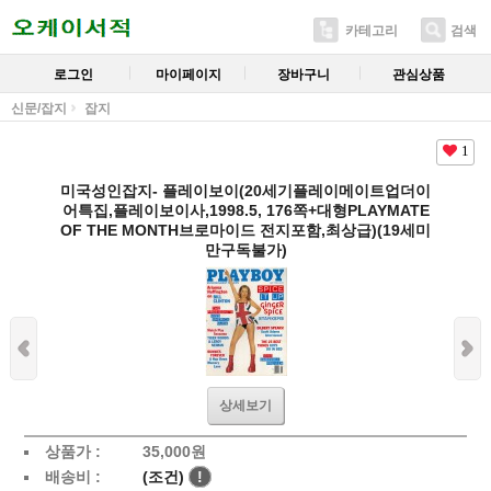
카테고리
검색
로그인
마이페이지
장바구니
관심상품
신문/잡지
잡지
1
미국성인잡지- 플레이보이(20세기플레이메이트업더이
어특집,플레이보이사,1998.5, 176쪽+대형PLAYMATE
OF THE MONTH브로마이드 전지포함,최상급)(19세미
만구독불가)
상세보기
상품가 :
35,000
원
배송비 :
(조건)
!