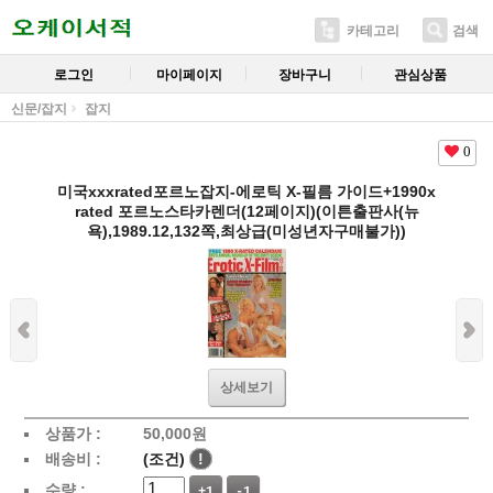
카테고리
검색
로그인
마이페이지
장바구니
관심상품
신문/잡지
잡지
0
미국xxxrated포르노잡지-에로틱 X-필름 가이드+1990x
rated 포르노스타카렌더(12페이지)(이튼출판사(뉴
욕),1989.12,132쪽,최상급(미성년자구매불가))
상세보기
상품가 :
50,000
원
배송비 :
(조건)
!
수량 :
+1
-1