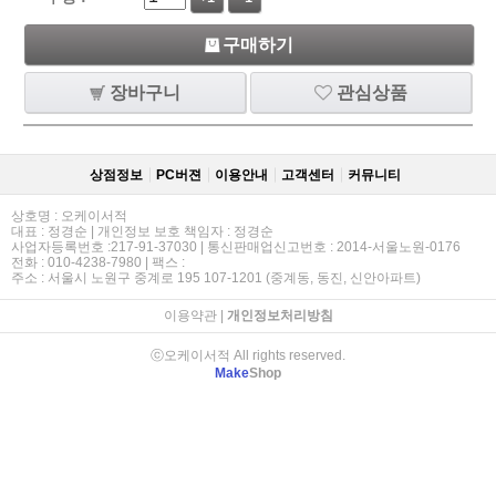
구매하기
장바구니
관심상품
상점정보
PC버젼
이용안내
고객센터
커뮤니티
상호명 : 오케이서적
대표 : 정경순 | 개인정보 보호 책임자 : 정경순
사업자등록번호 :217-91-37030 | 통신판매업신고번호 : 2014-서울노원-0176
전화 : 010-4238-7980 | 팩스 :
주소 : 서울시 노원구 중계로 195 107-1201 (중계동, 동진, 신안아파트)
이용약관
|
개인정보처리방침
ⓒ오케이서적 All rights reserved.
Make
Shop